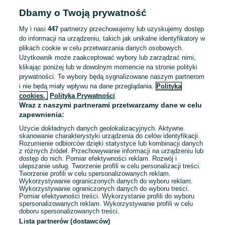
Dbamy o Twoją prywatność
My i nasi
447
partnerzy przechowujemy lub uzyskujemy dostęp
do informacji na urządzeniu, takich jak unikalne identyfikatory w
Pracownik fizyczny do układania kabli
plikach cookie w celu przetwarzania danych osobowych.
(roboty ziemne)
Użytkownik może zaakceptować wybory lub zarządzać nimi,
PRZEDSIĘBIORSTWO ROBÓT
klikając poniżej lub w dowolnym momencie na stronie polityki
ENERGETYCZNYCH "ARINSTAL"
prywatności. Te wybory będą sygnalizowane naszym partnerom
i nie będą miały wpływu na dane przeglądania.
Polityka
Słupsk
cookies,
Polityka Prywatności
Pełny etat
Wraz z naszymi partnerami przetwarzamy dane w celu
Umowa o pracę, Samozatrudnienie
zapewnienia:
Odpowiednie doświadczenie zawodowe
Użycie dokładnych danych geolokalizacyjnych. Aktywne
Miejsce pracy: W siedzibie firmy
skanowanie charakterystyki urządzenia do celów identyfikacji.
Rozumienie odbiorców dzięki statystyce lub kombinacji danych
z różnych źródeł. Przechowywanie informacji na urządzeniu lub
Odświeżono dnia 03 sierpnia 2026
dostęp do nich. Pomiar efektywności reklam. Rozwój i
ulepszanie usług. Tworzenie profili w celu personalizacji treści.
Tworzenie profili w celu spersonalizowanych reklam.
Wykorzystywanie ograniczonych danych do wyboru reklam.
Wykorzystywanie ograniczonych danych do wyboru treści.
Pomiar efektywności treści. Wykorzystanie profili do wyboru
spersonalizowanych reklam. Wykorzystywanie profili w celu
doboru spersonalizowanych treści.
Lista partnerów (dostawców)